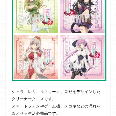
シェラ、レム、ルマキーナ、ロゼをデザインした
HOME
クリーナークロスです。
NEWS
スマートフォンやゲーム機、メガネなどの汚れを
落とせる生活必需品です。
ONAIR & STREAMING