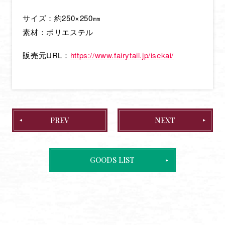
STAFF & CAST
サイズ：約250×250㎜
素材：ポリエステル
INTRODUCTION
STORY
販売元URL：
https://www.fairytail.jp/isekai/
CHARACTER
MOVIE
MUSIC
PREV
NEXT
Blu-ray
BOOKS
GOODS LIST
GOODS
SPECIAL
OFFICIAL TWITTER