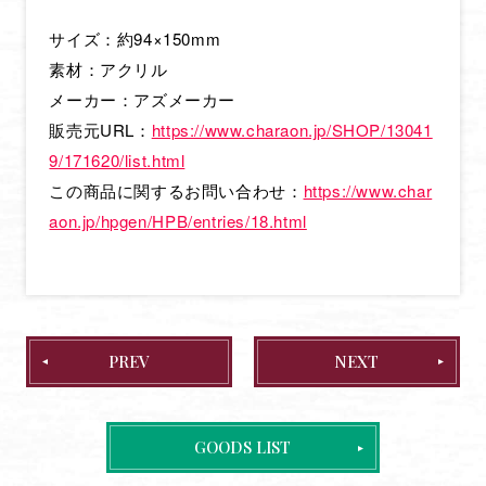
NEWS
サイズ：約94×150mm
ONAIR & STREAMING
素材：アクリル
STAFF & CAST
メーカー：アズメーカー
INTRODUCTION
販売元URL：
https://www.charaon.jp/SHOP/13041
9/171620/list.html
STORY
この商品に関するお問い合わせ：
https://www.char
CHARACTER
aon.jp/hpgen/HPB/entries/18.html
MOVIE
MUSIC
Blu-ray
PREV
NEXT
BOOKS
GOODS
GOODS LIST
SPECIAL