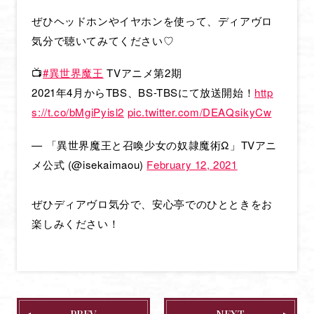
CHARACTER
ぜひヘッドホンやイヤホンを使って、ディアヴロ
気分で聴いてみてください♡
MOVIE
MUSIC
📺
#異世界魔王
TVアニメ第2期
2021年4月からTBS、BS-TBSにて放送開始！
http
Blu-ray
s://t.co/bMgiPyisl2
pic.twitter.com/DEAQsikyCw
BOOKS
— 「異世界魔王と召喚少女の奴隷魔術Ω」TVアニ
GOODS
メ公式 (@isekaimaou)
February 12, 2021
SPECIAL
OFFICIAL TWITTER
ぜひディアヴロ気分で、安心亭でのひとときをお
楽しみください！
PREV
NEXT