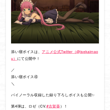
添い寝ボイスは、
アニメ公式Twitter（@isekaimao
u）
にて公開中！
HOME
NEWS
／
添い寝ボイス④
ONAIR & STREAMING
＼
STAFF & CAST
バイノーラル収録した録り下ろしボイスも公開✨
INTRODUCTION
第4弾は、ロゼ（CV.
#古賀葵
）！
STORY