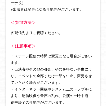
ーナ役）
※出演者は変更になる可能性がございます。
HOME
＜参加方法＞
NEWS
各配信先よりご視聴ください。
ONAIR & STREAMING
STAFF & CAST
＜注意事項＞
INTRODUCTION
・ステージ配信の時間は変更になる場合がござい
STORY
ます。
CHARACTER
・出演者やその他の都合、やむを得ない事由によ
り、イベントの全部または一部を中止、変更させ
MOVIE
ていただく場合がございます。
MUSIC
・インターネット回線やシステム上のトラブルに
Blu-ray
より、配信映像や音声の乱れ、公演の一時中断・
途中終了の可能性がございます。
BOOKS