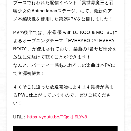
ブースで行われた配信イベント「異世界魔王と召
喚少女のAnimeJapanステージ」にて、最新のアニ
メ本編映像を使用した第2弾PVを公開しました！
PVの後半では、芹澤 優 with DJ KOO & MOTSUに
よるオープニングテーマ「EVERYBODY! EVERY
BODY!」が使用されており、楽曲の1番サビ部分を
放送に先駆けて聴くことができます！
なんと、パーティー感あふれるこの楽曲は本PVに
て音源初解禁！
すぐそこに迫った放送開始にますます期待が高ま
るPVに仕上がっていますので、ぜひご覧くださ
い！
URL：
https://youtu.be/TQokj-9LYv8