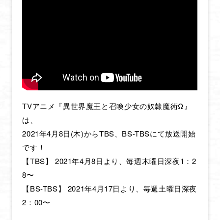
HOME
NEWS
ONAIR & STREAMING
STAFF & CAST
TVアニメ『異世界魔王と召喚少女の奴隷魔術Ω』
INTRODUCTION
は、
STORY
2021年4月8日(木)からTBS、BS-TBSにて放送開始
CHARACTER
です！
【TBS】 2021年4月8日より、毎週木曜日深夜1：2
MOVIE
8〜
MUSIC
【BS-TBS】 2021年4月17日より、毎週土曜日深夜
Blu-ray
2：00〜