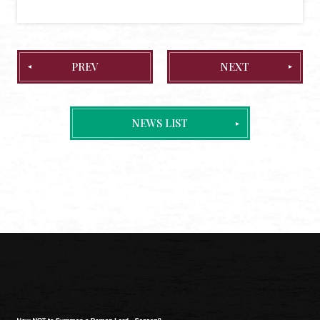
BOOKS
GOODS
SPECIAL
PREV
NEXT
OFFICIAL TWITTER
NEWS LIST