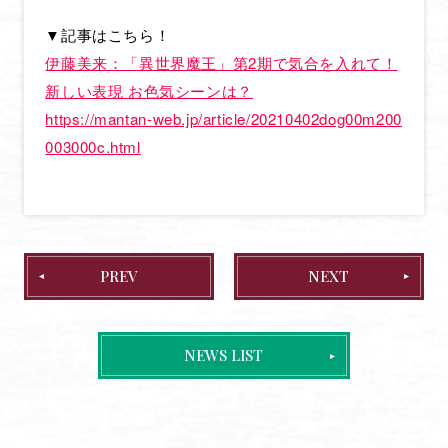
ONAIR & STREAMING
▼記事はこちら！
STAFF & CAST
伊藤美来：「異世界魔王」第2期で気合を入れて！
INTRODUCTION
新しい表現 お色気シーンは？
https://mantan-web.jp/article/20210402dog00m200
STORY
003000c.html
CHARACTER
MOVIE
MUSIC
Blu-ray
PREV
NEXT
BOOKS
GOODS
NEWS LIST
SPECIAL
OFFICIAL TWITTER