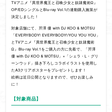
TVアニメ『異世界魔王と召喚少女と奴隷魔術Ω』
OP/EDシングルとBlu-ray Vol.1の連動購入施策が
決定しました！
対象店舗にて、芹澤 優 with DJ KOO & MOTSU
「EVERYBODY! EVERYBODY!/YOU YOU YOU」
とTVアニメ『異世界魔王と召喚少女と奴隷魔術
Ω』Blu-ray Vol.1をご購入の方に先着で、「芹澤
優 with DJ KOO & MOTSU」×「シェラ・L・グリ
ーンウッド」描き下ろしコラボイラストを使用し
たA3クリアポスターをプレゼントします！
絵柄は近日公開となりますので、ぜひお楽しみ
に！
【対象商品】