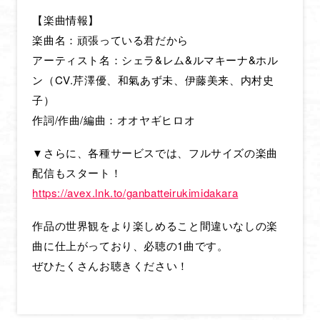
【楽曲情報】
HOME
楽曲名：頑張っている君だから
アーティスト名：シェラ&レム&ルマキーナ&ホル
NEWS
ン（CV.芹澤優、和氣あず未、伊藤美来、内村史
ONAIR & STREAMING
子）
STAFF & CAST
作詞/作曲/編曲：オオヤギヒロオ
INTRODUCTION
▼さらに、各種サービスでは、フルサイズの楽曲
STORY
配信もスタート！
https://avex.lnk.to/ganbatteirukimidakara
CHARACTER
MOVIE
作品の世界観をより楽しめること間違いなしの楽
曲に仕上がっており、必聴の1曲です。
MUSIC
ぜひたくさんお聴きください！
Blu-ray
BOOKS