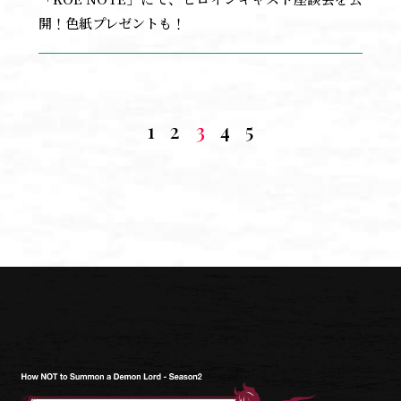
開！色紙プレゼントも！
1
2
3
4
5