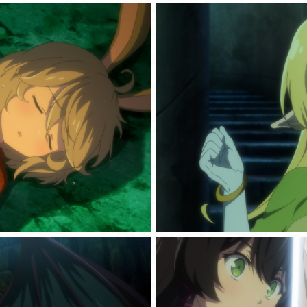
HOME
NEWS
ONAIR & STREAMING
STAFF & CAST
INTRODUCTION
STORY
CHARACTER
MOVIE
MUSIC
Blu-ray
BOOKS
GOODS
SPECIAL
OFFICIAL TWITTER