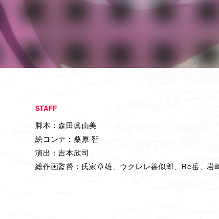
STAFF
脚本：森田眞由美
絵コンテ：桑原 智
演出：吉本欣司
総作画監督：氏家章雄、ウクレレ善似郎、Re岳、岩