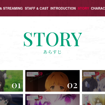
 & STREAMING
STAFF & CAST
INTRODUCTION
STORY
CHARAC
STORY
あらすじ
01
02