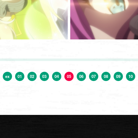
ex
01
02
03
04
05
06
07
08
09
10