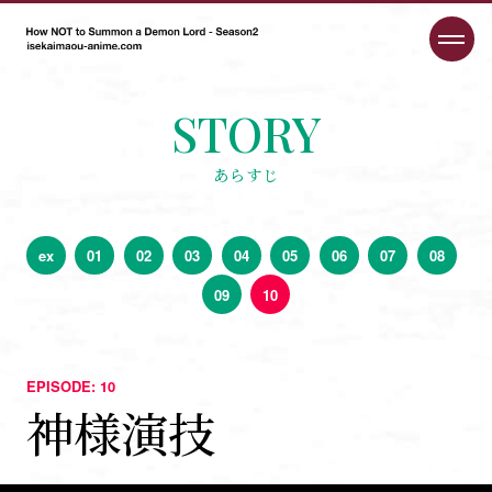
STORY
あらすじ
ex
01
02
03
04
05
06
07
08
09
10
EPISODE: 10
神様演技