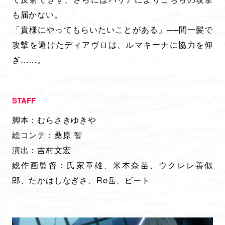
も届かない。
「貴様にやってもらいたいことがある」──間一髪で
攻撃を避けたディアヴロは、ルマキーナに協力を仰
ぎ……。
STAFF
脚本：むらさきゆきや
絵コンテ：桑原 智
演出：吉村文宏
総作画監督：氏家章雄、米本奈苗、ウクレレ善似
郎、たかはしなぎさ、Re岳、ビート