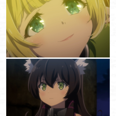
STORY
CHARACTER
MOVIE
MUSIC
Blu-ray
BOOKS
GOODS
SPECIAL
OFFICIAL TWITTER